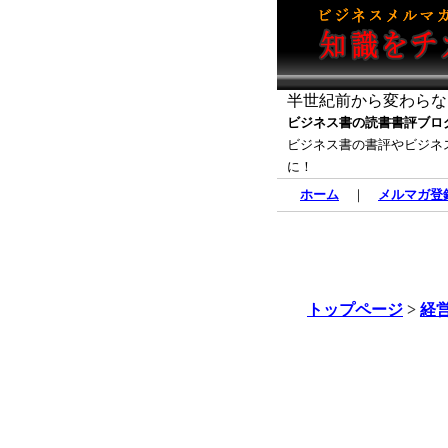
半世紀前から変わらな
ビジネス書の読書書評ブロ
ビジネス書の書評やビジネ
に！
ホーム
｜
メルマガ登
トップページ
>
経