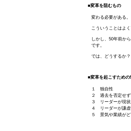
■変革を阻むもの
変わる必要がある。
こういうことはよく
しかし、50年前から
です。
では、どうするか？
■変革を起こすための
１ 独自性
２ 過去を否定せず
３ リーダーが現状
４ リーダーが謙虚
５ 景気や業績がど