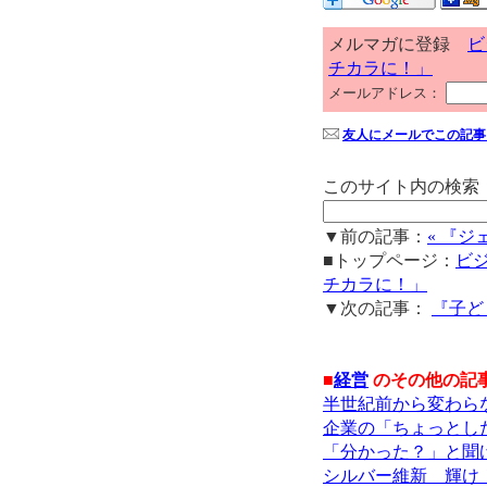
メルマガに登録
ビ
チカラに！」
メールアドレス：
友人にメールでこの記事
このサイト内の検索
▼前の記事：
« 『
■トップページ：
ビ
チカラに！」
▼次の記事：
『子ど
■
経営
のその他の記
半世紀前から変わら
企業の「ちょっとし
「分かった？」と聞
シルバー維新 輝け