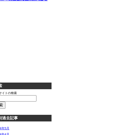
索
サイトの検索
別過去記事
14年5月
14年4月