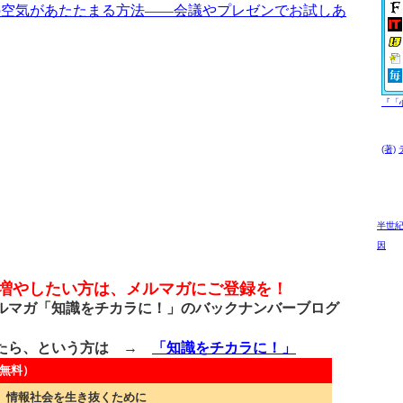
の空気があたたまる方法――会議やプレゼンでお試しあ
『「
(著)
半世紀
因
を増やしたい方は、メルマガにご登録を！
マガ「知識をチカラに！」のバックナンバーブログ
たら、という方は →
「知識をチカラに！」
無料）
 情報社会を生き抜くために