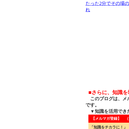
たった2分でその場
れ
■さらに、知識
このブログは、メル
です。
▼知識を活用でき
【メルマガ登録】 （
「知識をチカラに！」