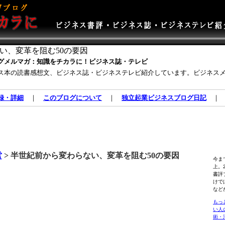
い、変革を阻む50の要因
グメルマガ：知識をチカラに！ビジネス誌・テレビ
ス本の読書感想文、ビジネス誌・ビジネステレビ紹介しています。ビジネス
録・詳細
｜
このブログについて
｜
独立起業ビジネスブログ日記
営
> 半世紀前から変わらない、変革を阻む50の要因
今ま
上。
書評
けで
など
もっ
い人
術・