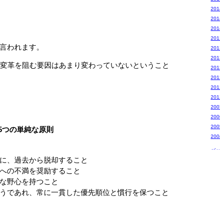
20
20
20
20
言われます。
20
20
変革を阻む要因はあまり変わっていないということ
20
20
20
20
20
20
20
5つの単純な原則
20
バ
に、過去から脱却すること
への不満を奨励すること
な野心を持つこと
うであれ、常に一貫した優先順位と慣行を保つこと