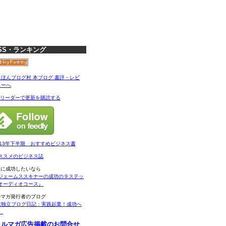
SS・ランキング
Sリーダーで更新を購読する
013年下半期 おすすめビジネス書
ススメのビジネス誌
当に成功したいなら
ジェームススキナーの成功の９ステッ
オーディオコース』
ルマガ発行者のブログ
業独立ブログ日記：実践起業！成功へ
。
メルマガ広告掲載のお問合せ