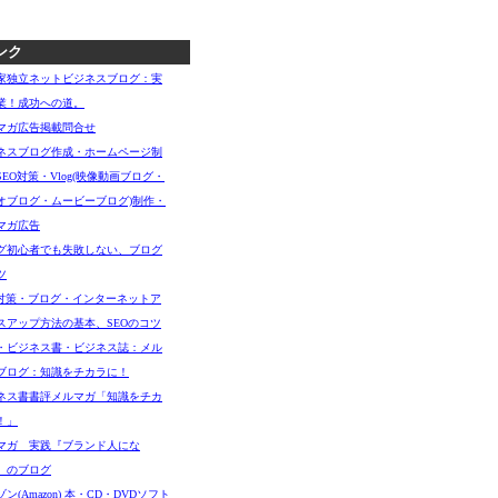
ンク
家独立ネットビジネスブログ：実
業！成功への道。
マガ広告掲載問合せ
ネスブログ作成・ホームページ制
SEO対策・Vlog(映像動画ブログ・
オブログ・ムービーブログ)制作・
マガ広告
グ初心者でも失敗しない、ブログ
ツ
O対策・ブログ・インターネットア
スアップ方法の基本、SEOのコツ
・ビジネス書・ビジネス誌：メル
ブログ：知識をチカラに！
ネス書書評メルマガ「知識をチカ
！」
マガ 実践『ブランド人にな
』のブログ
ン(Amazon) 本・CD・DVDソフト