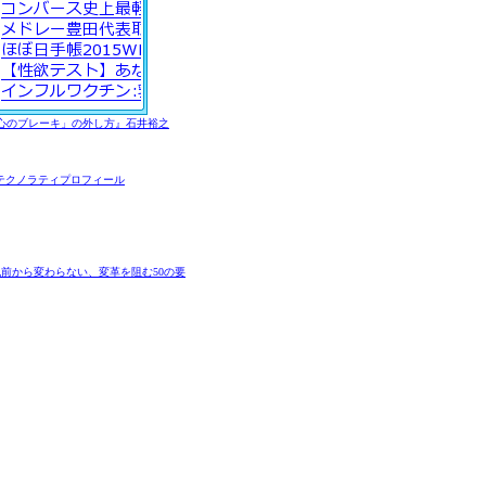
心のブレーキ」の外し方』石井裕之
テクノラティプロフィール
前から変わらない、変革を阻む50の要