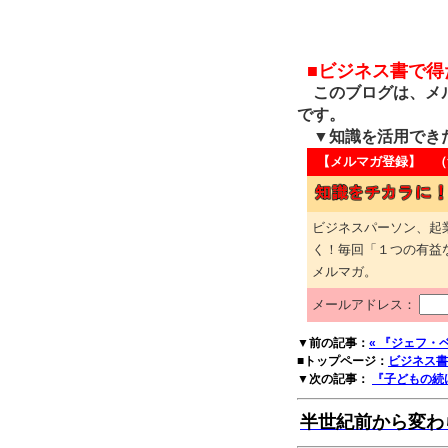
■ビジネス書で
このブログは、メル
です。
▼知識を活用でき
【メルマガ登録】 （
ビジネスパーソン、起
く！毎回「１つの有益
メルマガ。
メールアドレス：
▼前の記事：
« 『ジェフ・
■トップページ：
ビジネス書
▼次の記事：
『子どもの続け
半世紀前から変わ