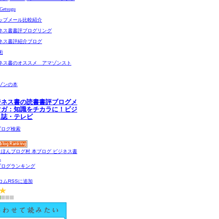
etsugu
ップメール比較紹介
ネス書書評ブログリング
ネス書評紹介ブログ
術
ネス書のオススメ アマゾンスト
ゾンの本
ジネス書の読書書評ブログメ
マガ：知識をチカラに！ビジ
ス誌・テレビ
コムRSSに追加