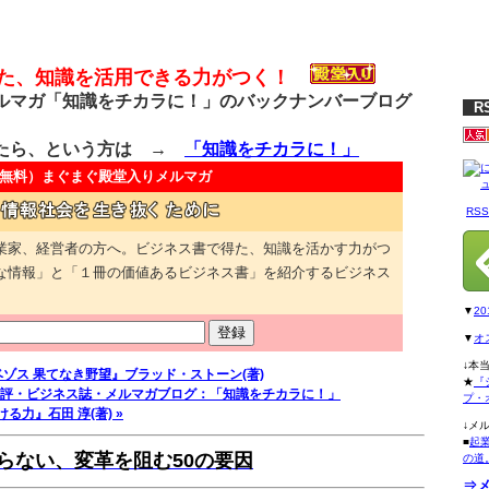
得た、知識を活用できる力がつく！
マガ「知識をチカラに！」のバックナンバーブログ
R
たら、という方は →
「知識をチカラに！」
無料）
まぐまぐ殿堂入りメルマガ
RS
業家、経営者の方へ。ビジネス書で得た、知識を活かす力がつ
な情報」と「１冊の価値あるビジネス書」を紹介するビジネス
▼
2
▼
オ
↓本
ベゾス 果てなき野望』ブラッド・ストーン(著)
★
『
評・ビジネス誌・メルマガブログ：「知識をチカラに！」
プ・
る力』石田 淳(著) »
↓メ
■
起
らない、変革を阻む50の要因
の道
⇒