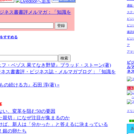
通販 G
ジネス書書評メルマガ：「知識を
ステ
ビジ
ビジ
速読
をすすめる
ビジ
ア
アマ
ビ
ジェフ・ベゾス 果てなき野望』ブラッド・ストーン(著)
ル
ジネス書書評・ビジネス誌・メルマガブログ：「知識を
ネ
もの続ける力』石田 淳(著) »
事
ない、変革を阻む50の要因
ドリ
た親切」になぜ注目が集まるのか
けば、新人は「分かった」と答えるに決まっている
！銀の卵たち