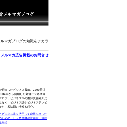
メルマガブログの知識をチカラ
｜
メルマガ広告掲載のお問合せ
で紹介したビジネス書は、2200冊以
2004年から開始した老舗ビジネス書
ブログ。ビジネス本の書評読書紹介だ
はなく、ビジネス誌やビジネステレビ
から、興味深い情報も紹介。
とビジネス書を活用して成果を出した
のための、ビジネス書の読書術・速読
活用術