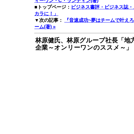
ィーヴン・C・ランディン(著)
■トップページ：
ビジネス書評・ビジネス誌・
カラに！」
▼次の記事：
『音速成功~夢はチームで叶えろ
ーム(著) »
林原健氏、林原グループ社長「地
企業～オンリーワンのススメ～」