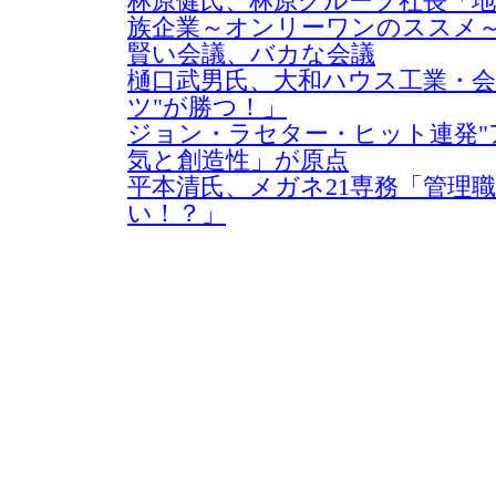
林原健氏、林原グループ社長「
族企業～オンリーワンのススメ
賢い会議、バカな会議
樋口武男氏、大和ハウス工業・会
ツ"が勝つ！」
ジョン・ラセター・ヒット連発"
気と創造性」が原点
平本清氏、メガネ21専務「管理
い！？」