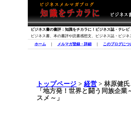
ビジネス書の書評：知識をチカラに！ビジネス誌・テレビ
ビジネス書、本の書評や読書感想文、ビジネス誌・ビジネ
ホーム
｜
メルマガ登録・詳細
｜
このブログにつ
トップページ
>
経営
> 林原健
「地方発！世界と闘う同族企業
スメ～」