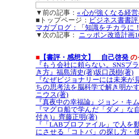
▼前の記事：
« 心が強くなる経
■トップページ：
ビジネス書書評
マガブログ：「知識をチカラに
▼次の記事：
ニッポン改造計画10
■
【書評・感想文】 自己啓発
の
『もう会社に頼らない。SNSブ
き方』福島清史(著)坂口茂樹(著)
『なぜビジョナリーには未来が見
ちの思考法を脳科学で解き明か
ニウス(著)
『真夜中の幸福論』ジョン・キム(
『マグロ船で学んだ「ダメ」な自
付き)』齊藤正明(著)
『「LABプロファイル」で人を動
にさせる「コトバ」の探し方・使