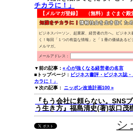
チカラに！」
【メルマガ登録】 （無料）
まぐまぐ殿
ビジネスパーソン、起業家、経営者の方へ。ビジネス
く！毎回「１つの有益な情報」と「１冊の価値あるビ
メルマガ。
メールアドレス：
▼前の記事：
« 心が強くなる経営者の名言
■トップページ：
ビジネス書評・ビジネス誌・
カラに！」
▼次の記事：
ニッポン改造計画100 »
『もう会社に頼らない。SNS
う生き方』福島清史(著)坂口茂樹
シ