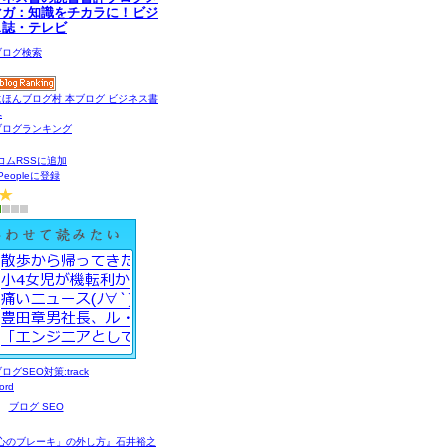
マガ：知識をチカラに！ビジ
ス誌・テレビ
コムRSSに追加
gPeopleに登録
ブログ SEO
心のブレーキ」の外し方』石井裕之