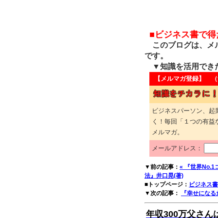
■ビジネス書で
このブログは、メル
です。
▼知識を活用でき
【メルマガ登録】 （
ビジネスパーソン、起
く！毎回「１つの有益
メルマガ。
メールアドレス：
▼前の記事：
« 『世界No
法』井口晃(著)
■トップページ：
ビジネス書
▼次の記事：
『幸せになるた
年収300万父さ