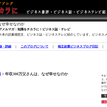
、なぜ幸せなのか
グメルマガ：知識をチカラに！ビジネス誌・テレビ
ス本の読書感想文、ビジネス誌・ビジネステレビ紹介しています。ビジネス
録・詳細
｜
このブログについて
｜
独立起業ビジネスブログ日記
済
> 年収300万父さんは、なぜ幸せなのか
今ま
上。
書評
けで
など
ラ