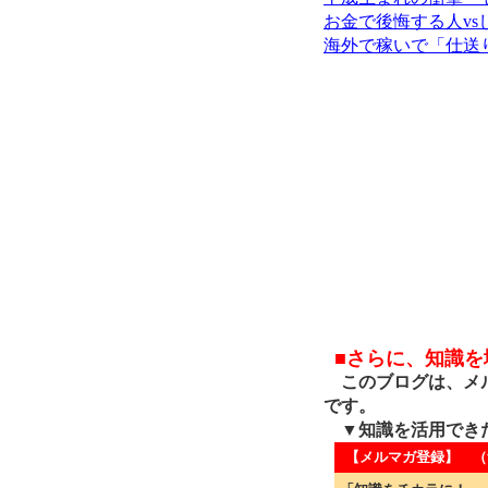
お金で後悔する人vs
海外で稼いで「仕送
■さらに、知識
このブログは、メル
です。
▼知識を活用でき
【メルマガ登録】 （