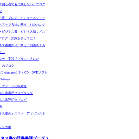
グ初心者でも失敗しない、ブログ
ツ
O対策・ブログ・インターネットア
スアップ方法の基本、SEOのコツ
・ビジネス書・ビジネス誌：メル
ブログ：知識をチカラに！
ネス書書評メルマガ「知識をチカ
！」
マガ 実践『ブランド人にな
』のブログ
ン(Amazon) 本・CD・DVDソフト
etsugu
ップメール比較紹介
ネス書書評ブログリング
ネス書評紹介ブログ
術
ネス書のオススメ アマゾンスト
ゾンの本
ジネス書の読書書評ブログメ