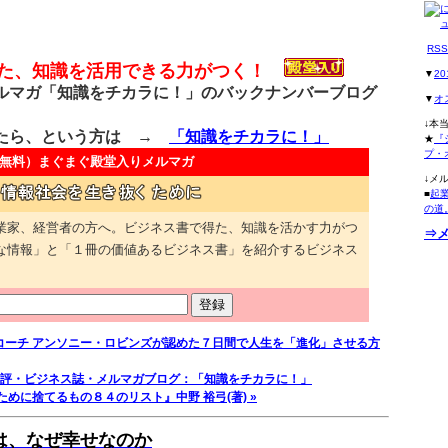
RS
得た、知識を活用できる力がつく！
▼
2
マガ「知識をチカラに！」のバックナンバーブログ
▼
オ
↓本
たら、という方は →
「知識をチカラに！」
★
『
プ・
無料）
まぐまぐ殿堂入りメルマガ
↓メ
■
起
の道
業家、経営者の方へ。ビジネス書で得た、知識を活かす力がつ
⇒
な情報」と「１冊の価値あるビジネス書」を紹介するビジネス
.1コーチ アンソニー・ロビンズが認めた７日間で人生を「進化」させる方
評・ビジネス誌・メルマガブログ：「知識をチカラに！」
めに捨てるもの８４のリスト』中野 裕弓(著) »
んは、なぜ幸せなのか