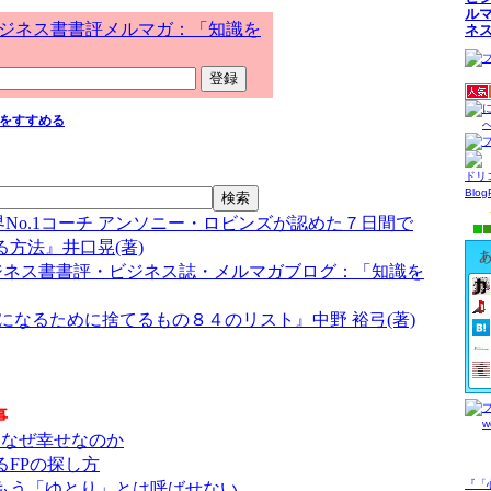
ル
ジネス書書評メルマガ：「知識を
ネ
をすすめる
ドリ
Blo
世界No.1コーチ アンソニー・ロビンズが認めた７日間で
方法』井口晃(著)
ジネス書書評・ビジネス誌・メルマガブログ：「知識を
になるために捨てるもの８４のリスト』中野 裕弓(著)
事
、なぜ幸せなのか
るFPの探し方
『「
もう「ゆとり」とは呼ばせない