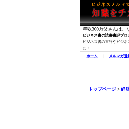
年収300万父さんは
ビジネス書の読書書評ブロ
ビジネス書の書評やビジネ
に！
ホーム
｜
メルマガ登
トップページ
>
経