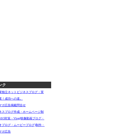
ンク
家独立ネットビジネスブログ：実
業！成功への道。
マガ広告掲載問合せ
ネスブログ作成・ホームページ制
SEO対策・Vlog(映像動画ブログ・
オブログ・ムービーブログ)制作・
マガ広告