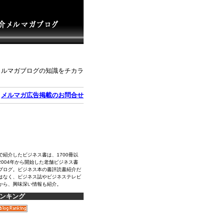
メルマガブログの知識をチカラ
｜
メルマガ広告掲載のお問合せ
で紹介したビジネス書は、1700冊以
2004年から開始した老舗ビジネス書
ブログ。ビジネス本の書評読書紹介だ
はなく、ビジネス誌やビジネステレビ
から、興味深い情報も紹介。
ンキング