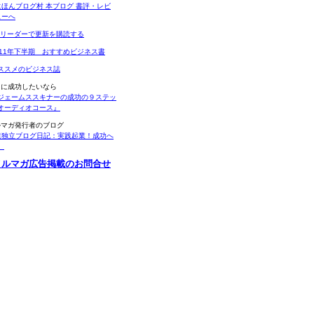
Sリーダーで更新を購読する
011年下半期 おすすめビジネス書
ススメのビジネス誌
当に成功したいなら
ジェームススキナーの成功の９ステッ
オーディオコース』
ルマガ発行者のブログ
業独立ブログ日記：実践起業！成功へ
。
メルマガ広告掲載のお問合せ