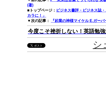
(著)
■トップページ：
ビジネス書評・ビジネス誌・
カラに！」
▼次の記事：
『起業の神様マイケル E.ガーバー
今度こそ挫折しない！英語勉強
シ