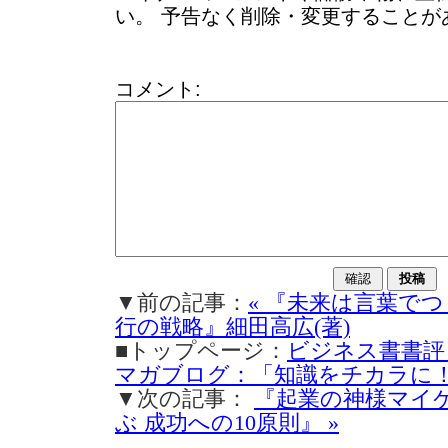
い。 予告なく削除・変更することが
コメント:
▼前の記事：
« 『未来は言葉でつ
行の戦略』細田高広(著)
■トップページ：
ビジネス書書評
マガブログ：「知識をチカラに
▼次の記事：
『起業の神様マイケ
ぶ 成功への10原則』 »