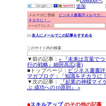
メルマガに登録
ビジネス書書評メルマガ：
チカラに！」
メールアドレス：
友人にメールでこの記事をすすめる
このサイト内の検索
▼前の記事：
« 『未来は言葉でつ
行の戦略』細田高広(著)
■トップページ：
ビジネス書書評
マガブログ：「知識をチカラに
▼次の記事：
『起業の神様マイケ
ぶ 成功への10原則』 »
■
スキルアップ
のその他の記事