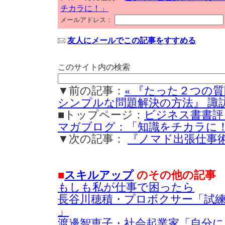
チカラに！」
メールアドレス：
友人にメールでこの記事をすすめる
このサイト内の検索
▼前の記事：
« 『たった２つの
シンプルな問題解決の方法』 諏訪
■トップページ：
ビジネス書書評
マガブログ：「知識をチカラに
▼次の記事：
『ノマド出張仕事術』
■
スキルアップ
のその他の記事
もしも私が仕事で困ったら
長谷川穂積・プロボクサー「試
」
渡邊智恵子・社会起業家「自分