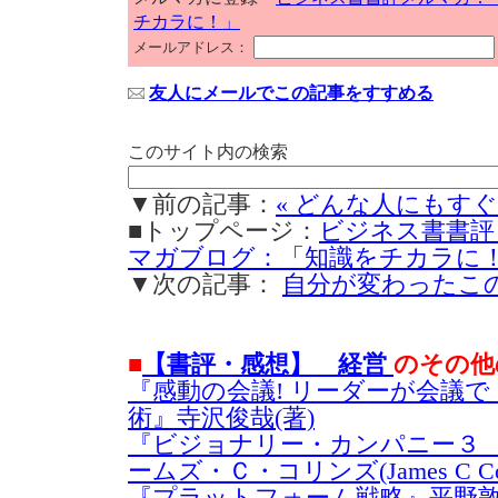
チカラに！」
メールアドレス：
友人にメールでこの記事をすすめる
このサイト内の検索
▼前の記事：
« どんな人にもす
■トップページ：
ビジネス書書評
マガブログ：「知識をチカラに
▼次の記事：
自分が変わったこの
■
【書評・感想】 経営
のその他
『感動の会議! リーダーが会議
術』寺沢俊哉(著)
『ビジョナリー・カンパニー３
ームズ・Ｃ・コリンズ(James C Coll