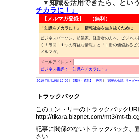
▼知識を活用できたら、とい
チカラに！」
【メルマガ登録】 （無料）
「知識をチカラに！」 情報社会を生き抜くために
ビジネスパーソン、起業家、経営者の方へ。ビジネス
く！毎回「１つの有益な情報」と「１冊の価値あるビ
メルマガ。
メールアドレス：
ビジネス書評：「知識をチカラに！」
2010年8月16日 16:59
|
【書評・感想】 経営
|
『感動の会議! リーダー
トラックバック
このエントリーのトラックバックURL
http://tikara.bizpnet.com/mt3/mt-tb.c
記事に関係のないトラックバック、
さい。