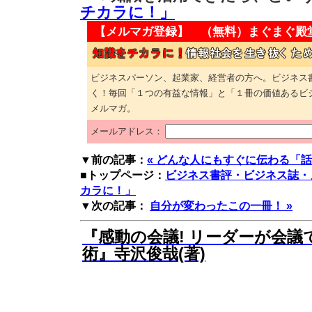
チカラに！」
【メルマガ登録】 （無料）
まぐまぐ殿
ビジネスパーソン、起業家、経営者の方へ。ビジネス
く！毎回「１つの有益な情報」と「１冊の価値あるビ
メルマガ。
メールアドレス：
▼前の記事：
« どんな人にもすぐに伝わる「
■トップページ：
ビジネス書評・ビジネス誌・
カラに！」
▼次の記事：
自分が変わったこの一冊！ »
『感動の会議! リーダーが会議
術』寺沢俊哉(著)