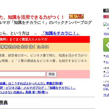
R
得た、知識を活用できる力がつく！
マガ「知識をチカラに！」のバックナンバーブログ
たら、という方は →
「知識をチカラに！」
RS
無料）
まぐまぐ殿堂入りメルマガ
業家、経営者の方へ。ビジネス書で得た、知識を活かす力がつ
▼
2
な情報」と「１冊の価値あるビジネス書」を紹介するビジネス
▼
オ
↓本
★
『
プ・
↓メ
 「会議」はこうすればよかったんだ』齊藤正明(著)
■
起
評・ビジネス誌・メルマガブログ：「知識をチカラに！」
の道
ぶさない仕組み』高畑 省一郎(著) »
⇒
辞典