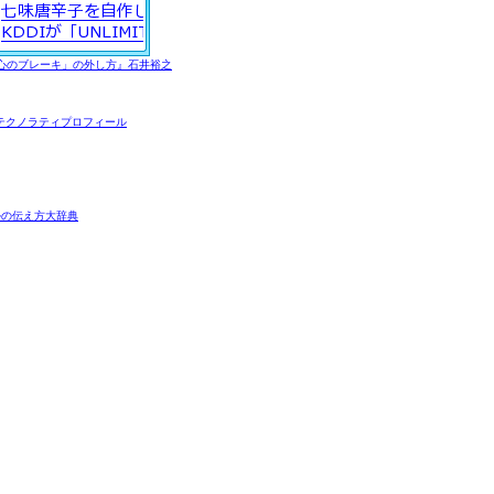
心のブレーキ」の外し方』石井裕之
テクノラティプロフィール
ルの伝え方大辞典