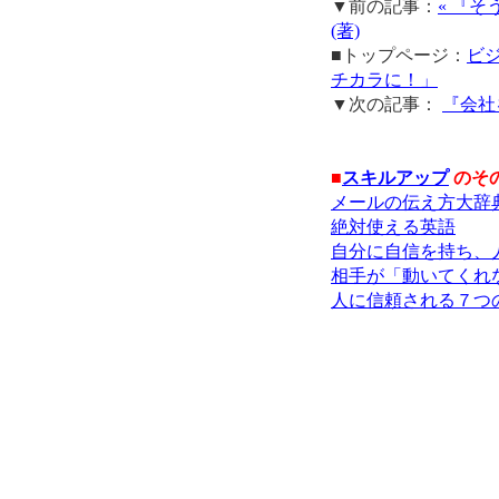
▼前の記事：
« 『
(著)
■トップページ：
ビ
チカラに！」
▼次の記事：
『会社
■
スキルアップ
のそ
メールの伝え方大辞
絶対使える英語
自分に自信を持ち、
相手が「動いてくれ
人に信頼される７つ