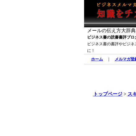
メールの伝え方大辞典
ビジネス書の読書書評ブロ
ビジネス書の書評やビジネ
に！
ホーム
｜
メルマガ登
トップページ
>
ス