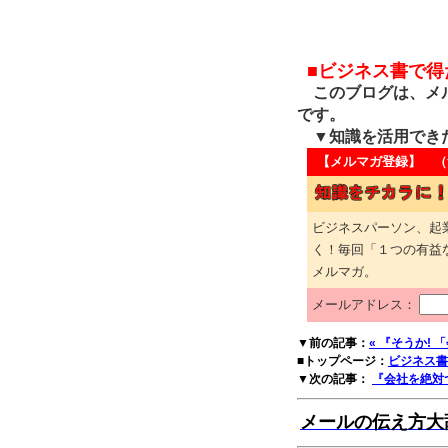
■ビジネス書で
このブログは、メル
です。
▼知識を活用でき
【メルマガ登録】 （
ビジネスパーソン、起
く！毎回「１つの有益
メルマガ。
メールアドレス：
▼前の記事：
« 『そうか!
■トップページ：
ビジネス書
▼次の記事：
『会社を絶対つ
メールの伝え方大