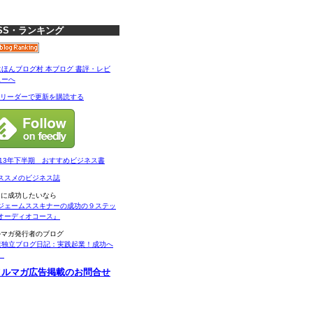
SS・ランキング
Sリーダーで更新を購読する
013年下半期 おすすめビジネス書
ススメのビジネス誌
当に成功したいなら
ジェームススキナーの成功の９ステッ
オーディオコース』
ルマガ発行者のブログ
業独立ブログ日記：実践起業！成功へ
。
メルマガ広告掲載のお問合せ