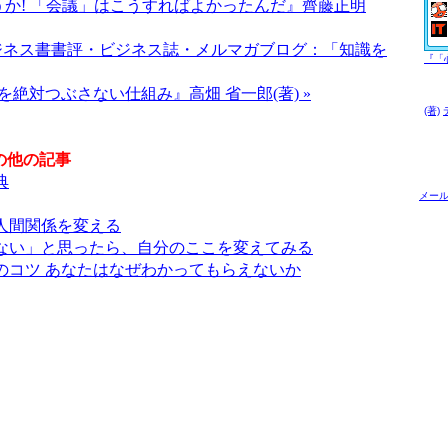
そうか! 「会議」はこうすればよかったんだ』齊藤正明
ジネス書書評・ビジネス誌・メルマガブログ：「知識を
『「
を絶対つぶさない仕組み』高畑 省一郎(著) »
(著)
の他の記事
典
メー
人間関係を変える
ない」と思ったら、自分のここを変えてみる
のコツ あなたはなぜわかってもらえないか