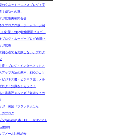
家独立ネットビジネスブログ：実
業！成功への道。
マガ広告掲載問合せ
ネスブログ作成・ホームページ制
SEO対策・Vlog(映像動画ブログ・
オブログ・ムービーブログ)制作・
マガ広告
グ初心者でも失敗しない、ブログ
ツ
O対策・ブログ・インターネットア
スアップ方法の基本、SEOのコツ
・ビジネス書・ビジネス誌：メル
ブログ：知識をチカラに！
ネス書書評メルマガ「知識をチカ
！」
マガ 実践『ブランド人にな
』のブログ
ン(Amazon) 本・CD・DVDソフト
etsugu
ップメール比較紹介