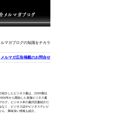
メルマガブログの知識をチカラ
｜
メルマガ広告掲載のお問合せ
で紹介したビジネス書は、2200冊以
2004年から開始した老舗ビジネス書
ブログ。ビジネス本の書評読書紹介だ
はなく、ビジネス誌やビジネステレビ
から、興味深い情報も紹介。