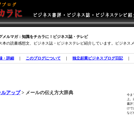
グメルマガ：知識をチカラに！ビジネス誌・テレビ
ス本の読書感想文、ビジネス誌・ビジネステレビ紹介しています。ビジネス
録・詳細
｜
このブログについて
｜
独立起業ビジネスブログ日記
キルアップ
> メールの伝え方大辞典
今ま
上。
書評
けで
など