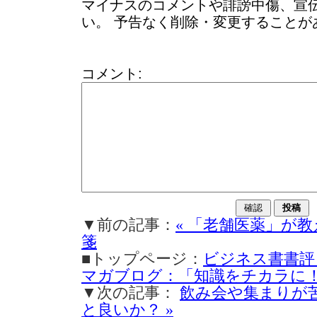
マイナスのコメントや誹謗中傷、宣
い。 予告なく削除・変更することが
コメント:
▼前の記事：
« 「老舗医薬」が
箋
■トップページ：
ビジネス書書評
マガブログ：「知識をチカラに
▼次の記事：
飲み会や集まりが
と良いか？ »