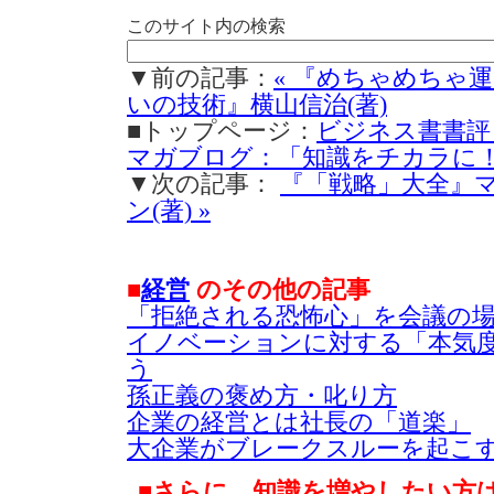
このサイト内の検索
▼前の記事：
« 『めちゃめちゃ
いの技術』横山信治(著)
■トップページ：
ビジネス書書評
マガブログ：「知識をチカラに
▼次の記事：
『「戦略」大全』
ン(著) »
■
経営
のその他の記事
「拒絶される恐怖心」を会議の
イノベーションに対する「本気
う
孫正義の褒め方・叱り方
企業の経営とは社長の「道楽」
大企業がブレークスルーを起こす
■さらに、知識を増やしたい方