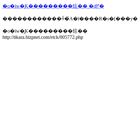
�o�ϊw�͍K���������炷�� �ɖ߂�
������������ꍇ�́A�ȉ����R�s�[���y
�o�ϊw�͍K���������炷��
http://tikara.bizpnet.com/etck/005772.php