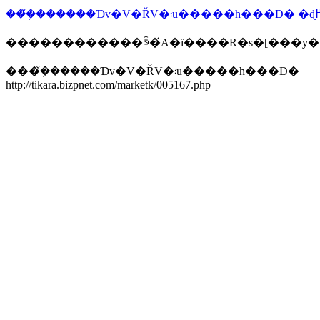
������������ꍇ�́A�ȉ����R�s�[���y
���݂̌������Ɗv�V�ŘV�܃u�����h���Đ�
http://tikara.bizpnet.com/marketk/005167.php