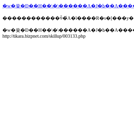
������������ꍇ�́A�ȉ����R�s�[���y
�w�쑺�Đ��H��\�\
http://tikara.bizpnet.com/skillup/003133.php