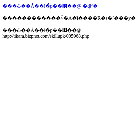
���Ԃ��Ȃ��l�̉p��׋��@ �ɖ߂�
������������ꍇ�́A�ȉ����R�s�[���y
���Ԃ��Ȃ��l�̉p��׋��@
http://tikara.bizpnet.com/skillupk/005968.php