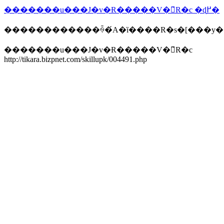
�������u���J�v�Ɍ�����V�̃R�c �ɖ߂�
������������ꍇ�́A�ȉ����R�s�[���y
�������u���J�v�Ɍ�����V�̃R�c
http://tikara.bizpnet.com/skillupk/004491.php