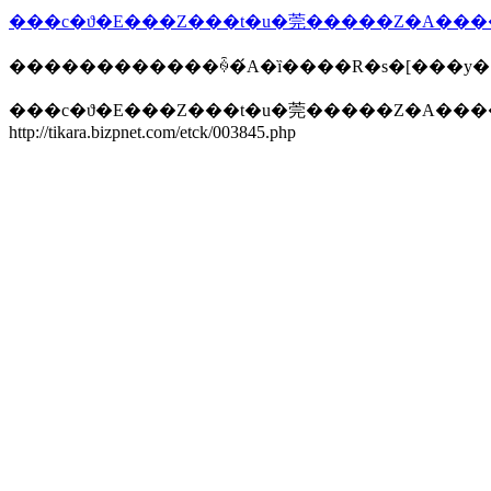
������������ꍇ�́A�ȉ����R�s�[���y
���c�ϑ�E���Z���t�u�莞�����Z�A����
http://tikara.bizpnet.com/etck/003845.php