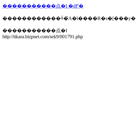
�����������点�I �ɖ߂�
������������ꍇ�́A�ȉ����R�s�[���y
�����������点�I
http://tikara.bizpnet.com/sek9/001791.php