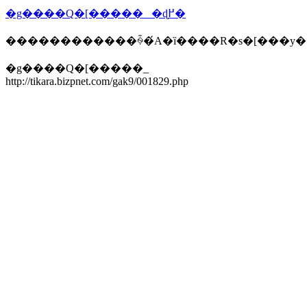
�g����Q�[�����_ �ɖ߂�
������������ꍇ�́A�ȉ����R�s�[���y
�g����Q�[�����_
http://tikara.bizpnet.com/gak9/001829.php