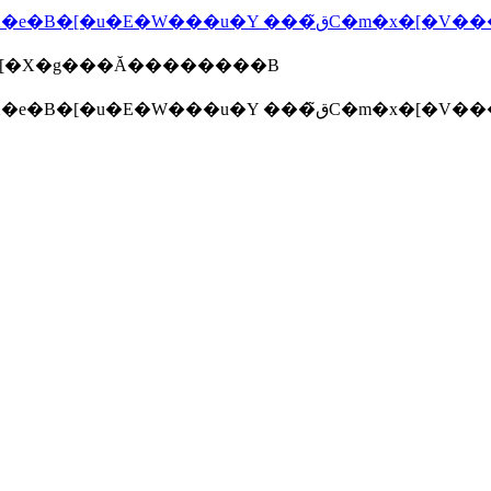
�[�X�g���Ă��������B
�l���E�d���E���E��ς���7�̖@��