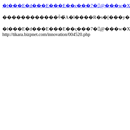
������������ꍇ�́A�ȉ����R�s�[���y
http://tikara.bizpnet.com/innovation/004520.php