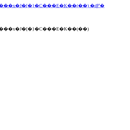
�l���E�d���E���E��ς���7�̖@���w�X�e�B�[�u�E�W���u�Y ���ق̃C�m�x�[�V�����x�J�[�}�C���E�K��(��) �ɖ߂�
�w�X�e�B�[�u�E�W���u�Y ���ق̃C�m�x�[�V�����x�J�[�}�C���E�K��(��)