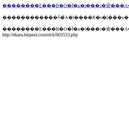
������������ꍇ�́A�ȉ����R�s�[���y
��������E���B�O�Ȉ�u�l���ɂ�肻���
http://tikara.bizpnet.com/etck/003533.php