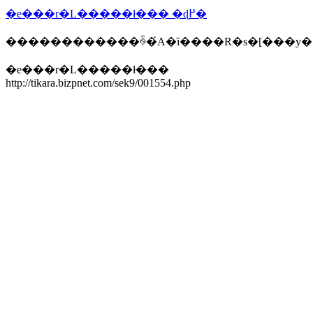
�e���r�L���͏��ł��� �ɖ߂�
������������ꍇ�́A�ȉ����R�s�[���y
�e���r�L���͏��ł���
http://tikara.bizpnet.com/sek9/001554.php