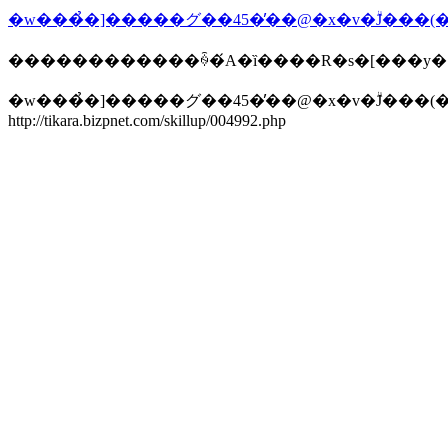
������������ꍇ�́A�ȉ����R�s�[���y
�w���̉�]�����グ��45�̕��@�x�v�ۗJ���(�
http://tikara.bizpnet.com/skillup/004992.php