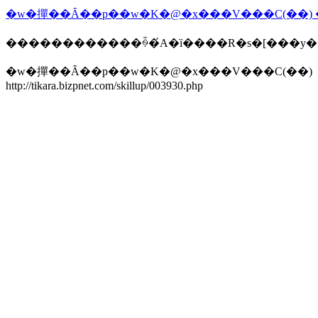
������������ꍇ�́A�ȉ����R�s�[���y
�w�撣��Ȃ��p��w�K�@�x���V���C(��)
http://tikara.bizpnet.com/skillup/003930.php