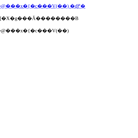
�w�ʓ|���������̂��Ȃ������܂�����55�̖@���x�{�c���V(��) �ɖ߂�
�[�X�g���Ă��������B
�ʓ|���������̂��Ȃ������܂�����55�̖@���x�{�c���V(��)