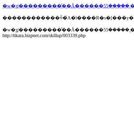
������������ꍇ�́A�ȉ����R�s�[���y
�w
http://tikara.bizpnet.com/skillup/003339.php