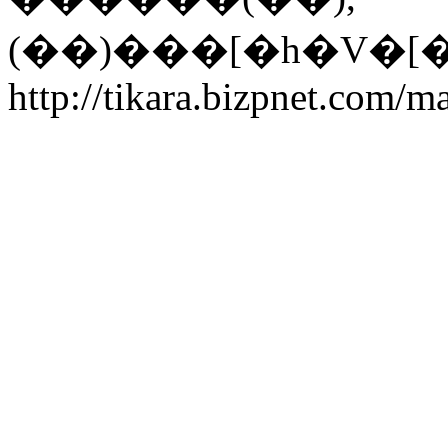
(��)���[�h�V�[�
http://tikara.bizpnet.com/