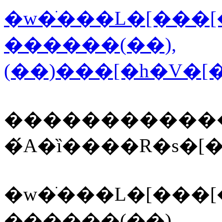
�w�ׂ���L�[���
������(��),
�����������
�́A�ȉ����R�s�
�w�ׂ���L�[���
������(��),