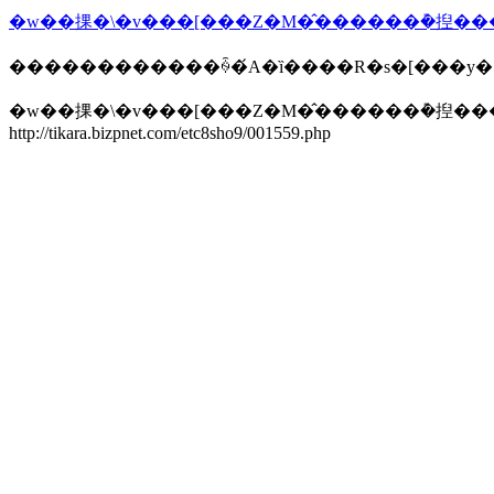
������������ꍇ�́A�ȉ����R�s�[���y
�w��捰�\�v���[���Z�M�̂������݊�揑���k
http://tikara.bizpnet.com/etc8sho9/001559.php