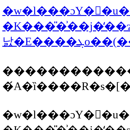
�w�l���ɔY�񂾂�u
�K���̎�͗��j�̒
�����������
�́A�ȉ����R�s�
�w�l���ɔY�񂾂�u
�K���̎�͗��j�̒