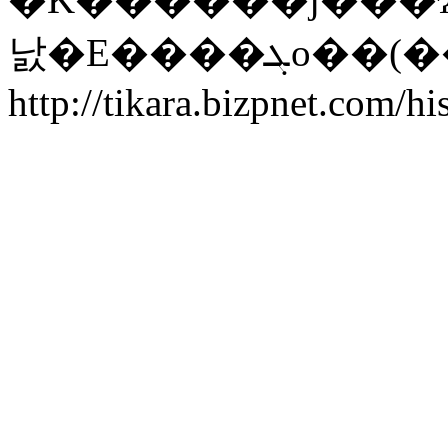
낤�E����ܓo��
http://tikara.bizpnet.com/h