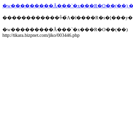
������������ꍇ�́A�ȉ����R�s�[���y
�w���������Ȃ���`�x���R�O��(��)
http://tikara.bizpnet.com/jiko/003446.php